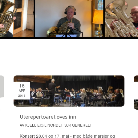
16
APR
2018
Uterepertoaret øves inn
AV KJELL EIGIL NORDLI | SJK GENERELT
Konsert 28.04 og 17. mai - med både marsjer og