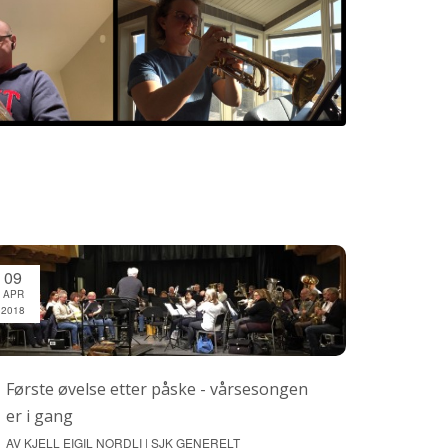
09
APR
2018
Første øvelse etter påske - vårsesongen
er i gang
AV KJELL EIGIL NORDLI | SJK GENERELT