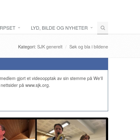
RPSET
LYD, BILDE OG NYHETER
Kategori:
SJK generelt
Søk og bla i bildene
t medlem gjort et videoopptak av sin stemme på We'll
 nettsider på www.sjk.org.