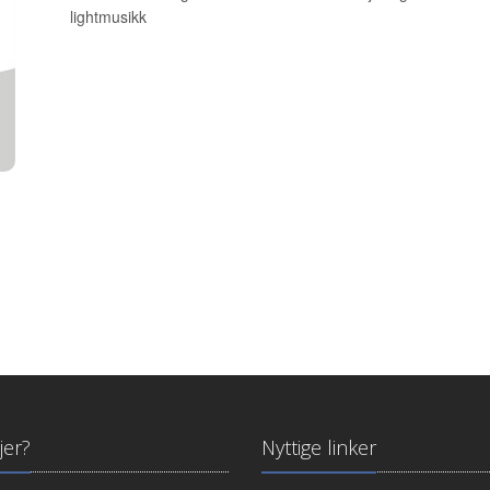
lightmusikk
jer?
Nyttige linker