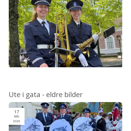
Ute i gata - eldre bilder
17
MAI
2026