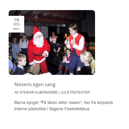
16
DES
2001
Nissens egen sang
AV STEINAR KJÆRNSRØD | JULETREFESTER
Barna synger "På låven sitter nissen", her fra korpsets
interne juletrefest i Sagene Festivitetshus