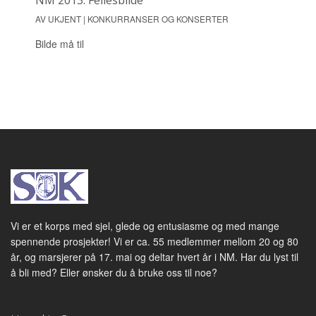
NM 2013: Fellesbilde
AV UKJENT | KONKURRANSER OG KONSERTER
Bilde må til
Vi er et korps med sjel, glede og entusiasme og med mange
spennende prosjekter! Vi er ca. 55 medlemmer mellom 20 og 80
år, og marsjerer på 17. mai og deltar hvert år i NM. Har du lyst til
å bli med? Eller ønsker du å bruke oss til noe?