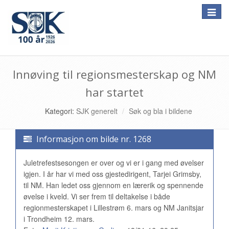
Toggle
naviga
Innøving til regionsmesterskap og NM
har startet
Kategori:
SJK generelt
Søk og bla i bildene
Informasjon om bilde nr. 1268
Juletrefestsesongen er over og vi er i gang med øvelser
igjen. I år har vi med oss gjestedirigent, Tarjei Grimsby,
til NM. Han ledet oss gjennom en lærerik og spennende
øvelse i kveld. Vi ser frem til deltakelse i både
regionmesterskapet i Lillestrøm 6. mars og NM Janitsjar
i Trondheim 12. mars.