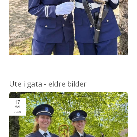
Ute i gata - eldre bilder
17
MAI
2026