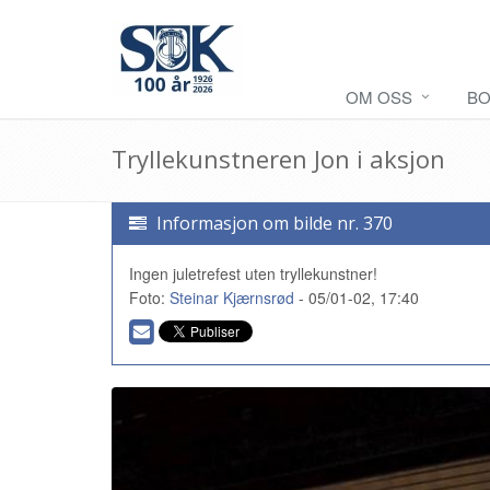
OM OSS
BO
Tryllekunstneren Jon i aksjon
Informasjon om bilde nr. 370
Ingen juletrefest uten tryllekunstner!
Foto:
Steinar Kjærnsrød
- 05/01-02, 17:40