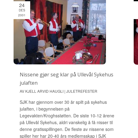
24
DES
2001
Nissene gjør seg klar på Ullevål Sykehus
julaften
AV KJELL ARVID HAUGLI | JULETREFESTER
SJK har gjennom over 30 år spilt på sykehus
julaften, i begynnelsen på
Legevakten/Kroghsstøtten. De siste 10-12 årene
på Ullevål Sykehus, aldri vanskelig å få nisser til
denne gratisspillingen. De fleste av nissene som
spiller her har 20-40 års medlemsskap i SJK