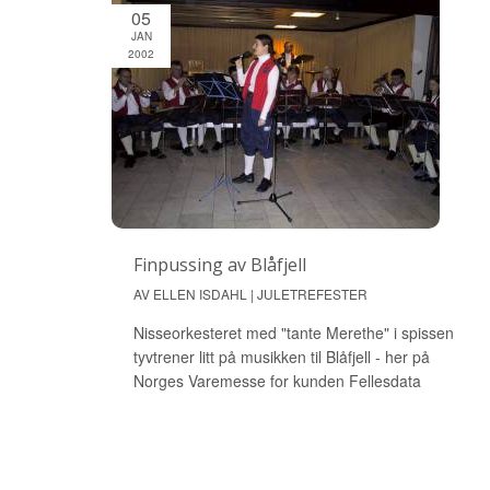
05
JAN
2002
Finpussing av Blåfjell
AV ELLEN ISDAHL | JULETREFESTER
Nisseorkesteret med "tante Merethe" i spissen
tyvtrener litt på musikken til Blåfjell - her på
Norges Varemesse for kunden Fellesdata