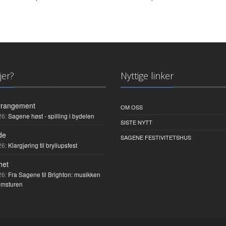
jer?
Nyttige linker
rrangement
OM OSS
26:
Sagene høst - spilling i bydelen
SISTE NYTT
de
SAGENE FESTIVITETSHUS
26:
Klargjøring til bryllupsfest
het
26:
Fra Sagene til Brighton: musikken
umsturen