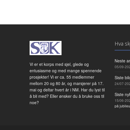
Hva sk
Neste a
Vi er et korps med sjel, glede og
05/09-20
entusiasme og med mange spennende
prosjekter! Vi er ca. 55 medlemmer
Siste bil
mellom 20 og 80 år, og marsjerer på 17.
24/07-20
mai og deltar hvert år i NM. Har du lyst til
Siste ny
å bli med? Eller ønsker du å bruke oss til
15/06-20
noe?
på jubile