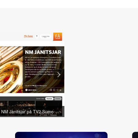
e NM Janitsjar på TV2 Sumo