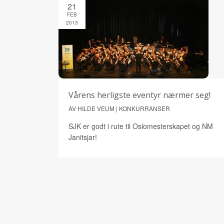
21
FEB
2013
Vårens herligste eventyr nærmer seg!
AV HILDE VEUM | KONKURRANSER
SJK er godt i rute til Oslomesterskapet og NM
Janitsjar!