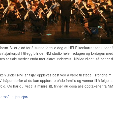
ndheim. Vi er glad for å kunne fortelle deg at HELE konkurransen under NM
anitsjarkorps! I tillegg blir det NM-studio hele fredagen og lørdagen
kes sosiale medier enda mer aktivt underveis i NM-studioet, så her er d
n under NM janitsjar oppleves best ved å være til stede i Trondheim, m
. Vi håper derfor at du kan oppfordre både familie og venner til å følge 
rdig. Og har du lyst til å mimre litt, finner du også alle opptakene fra 
orps/nm-janitsjar/