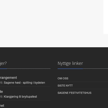
jer?
Nyttige linker
rrangement
OM OSS
26:
Sagene høst - spilling i bydelen
SISTE NYTT
de
SAGENE FESTIVITETSHUS
26:
Klargjøring til bryllupsfest
het