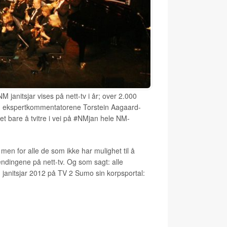
 janitsjar vises på nett-tv i år; over 2.000
 med ekspertkommentatorene Torstein Aagaard-
et bare å tvitre i vei på #NMjan hele NM-
en for alle de som ikke har mulighet til å
sendingene på nett-tv. Og som sagt: alle
NM janitsjar 2012 på TV 2 Sumo sin korpsportal: