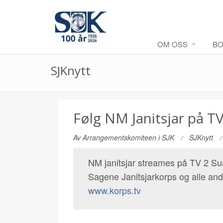
OM OSS
BO
SJKnytt
Følg NM Janitsjar på 
Av
Arrangementskomiteen i SJK
SJKnytt
NM janitsjar streames på TV 2 Sum
Sagene Janitsjarkorps og alle and
www.korps.tv