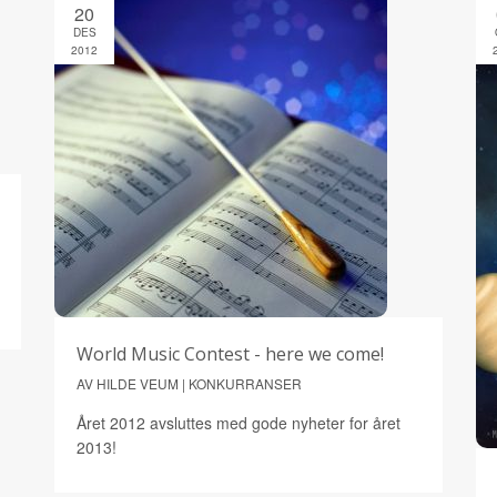
20
DES
2012
World Music Contest - here we come!
AV HILDE VEUM | KONKURRANSER
Året 2012 avsluttes med gode nyheter for året
2013!