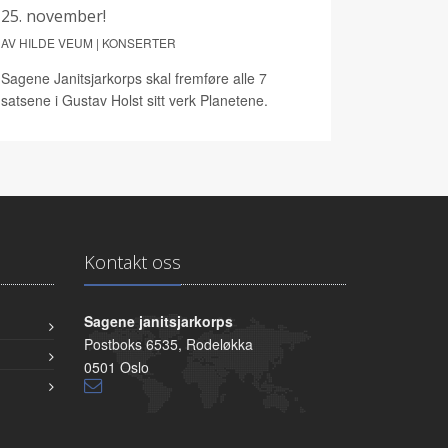
25. november!
AV HILDE VEUM | KONSERTER
Sagene Janitsjarkorps skal fremføre alle 7
satsene i Gustav Holst sitt verk Planetene.
Kontakt oss
Sagene janitsjarkorps
Postboks 6535, Rodeløkka
0501 Oslo