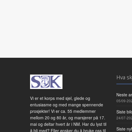
Hva sk
Neste a
Vi er et korps med sjel, glede og
05/09-20
entusiasme og med mange spennende
prosjekter! Vi er ca. 55 medlemmer
Siste bil
mellom 20 og 80 år, og marsjerer på 17.
24/07-20
mai og deltar hvert år i NM. Har du lyst til
Siste ny
å bli med? Eller ønsker du å bruke oss til