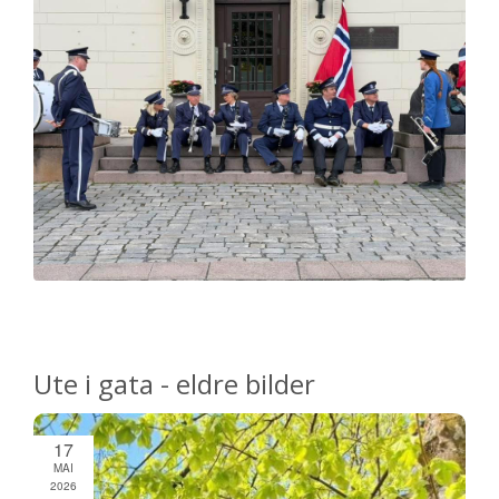
Ute i gata - eldre bilder
17
MAI
2026